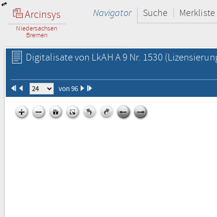
Navigator
Suche
Merkliste
Arcinsys
Niedersachsen
Bremen
Digitalisate von LkAH A 9 Nr. 1530
(Lizensierun
von 96