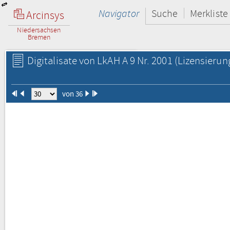
Navigator
Suche
Merkliste
Arcinsys
Niedersachsen
Bremen
Digitalisate von LkAH A 9 Nr. 2001
(Lizensierun
von 36