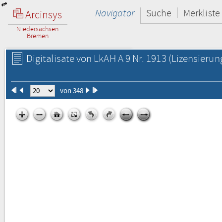
Navigator
Suche
Merkliste
Arcinsys
Niedersachsen
Bremen
Digitalisate von LkAH A 9 Nr. 1913
(Lizensierun
von 348