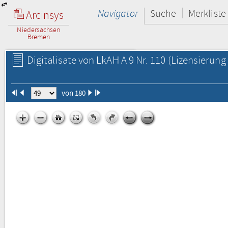
Navigator
Suche
Merkliste
Arcinsys
Niedersachsen
Bremen
Digitalisate von LkAH A 9 Nr. 110
(Lizensierung 
von 180