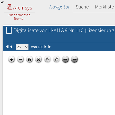
Navigator
Suche
Merkliste
Arcinsys
Niedersachsen
Bremen
Digitalisate von LkAH A 9 Nr. 110
(Lizensierung 
von 180