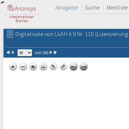
Navigator
Suche
Merkliste
Arcinsys
Niedersachsen
Bremen
Digitalisate von LkAH A 9 Nr. 110
(Lizensierung 
von 180