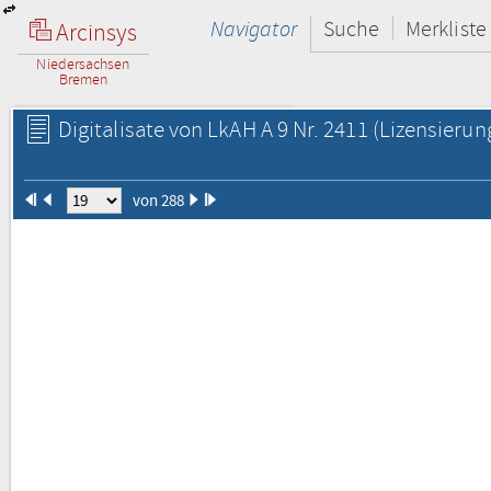
Navigator
Suche
Merkliste
Arcinsys
Niedersachsen
Bremen
Digitalisate von LkAH A 9 Nr. 2411
(Lizensierun
von 288