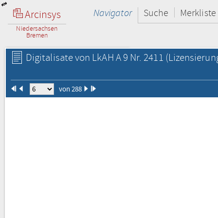
Navigator
Suche
Merkliste
Arcinsys
Niedersachsen
Bremen
Digitalisate von LkAH A 9 Nr. 2411
(Lizensierun
von 288