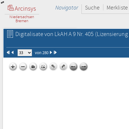
Navigator
Suche
Merkliste
Arcinsys
Niedersachsen
Bremen
Digitalisate von LkAH A 9 Nr. 405
(Lizensierung 
von 280