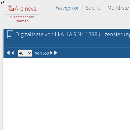
Navigator
Suche
Merkliste
Arcinsys
Niedersachsen
Bremen
Digitalisate von LkAH A 9 Nr. 1399
(Lizensierun
von 558