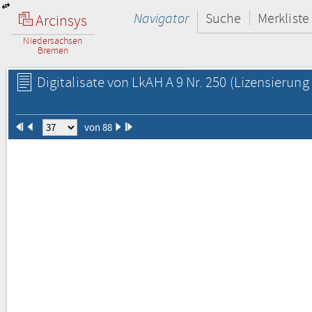
Navigator
Suche
Merkliste
Arcinsys
Niedersachsen
Bremen
Digitalisate von LkAH A 9 Nr. 250
(Lizensierung 
von 88