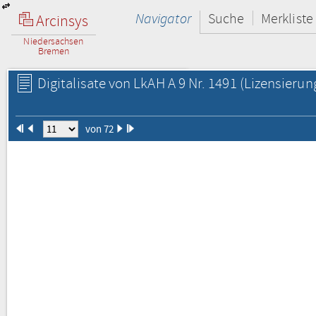
Navigator
Suche
Merkliste
Arcinsys
Niedersachsen
Bremen
Digitalisate von LkAH A 9 Nr. 1491
(Lizensierun
von 72