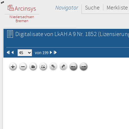
Navigator
Suche
Merkliste
Arcinsys
Niedersachsen
Bremen
Digitalisate von LkAH A 9 Nr. 1852
(Lizensierun
von 199