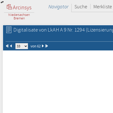
Navigator
Suche
Merkliste
Arcinsys
Niedersachsen
Bremen
Digitalisate von LkAH A 9 Nr. 1294
(Lizensierun
von 62