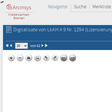
Navigator
Suche
Merkliste
Arcinsys
Niedersachsen
Bremen
Digitalisate von LkAH A 9 Nr. 1294
(Lizensierun
von 62