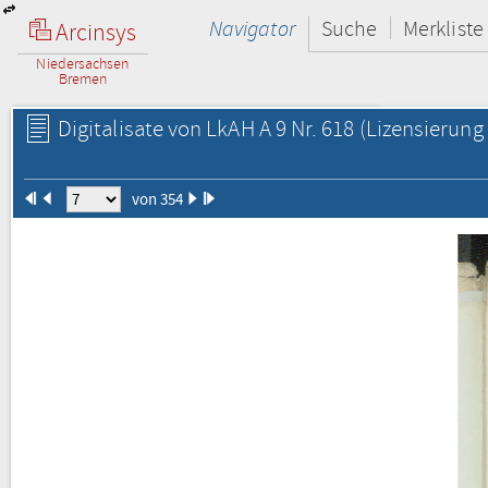
Navigator
Suche
Merkliste
Arcinsys
Niedersachsen
Bremen
Digitalisate von LkAH A 9 Nr. 618
(Lizensierung 
von 354