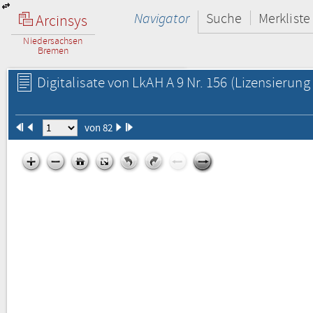
Navigator
Suche
Merkliste
Arcinsys
Niedersachsen
Bremen
Digitalisate von LkAH A 9 Nr. 156
(Lizensierung 
von 82