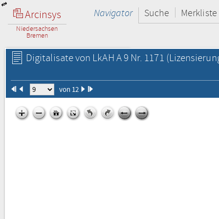
Navigator
Suche
Merkliste
Arcinsys
Niedersachsen
Bremen
Digitalisate von LkAH A 9 Nr. 1171
(Lizensierun
von 12