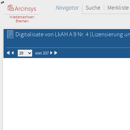
Navigator
Suche
Merkliste
Arcinsys
Niedersachsen
Bremen
Digitalisate von LkAH A 9 Nr. 4
(Lizensierung un
von 337