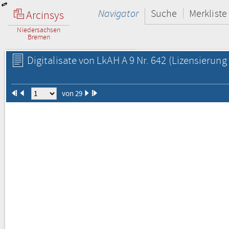
Navigator
Suche
Merkliste
Arcinsys
Niedersachsen
Bremen
Digitalisate von LkAH A 9 Nr. 642
(Lizensierung 
von 29