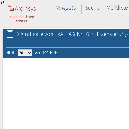
Navigator
Suche
Merkliste
Arcinsys
Niedersachsen
Bremen
Digitalisate von LkAH A 9 Nr. 767
(Lizensierung 
von 100