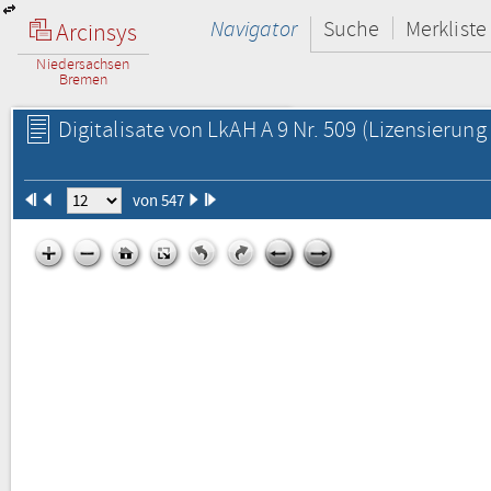
Navigator
Suche
Merkliste
Arcinsys
Niedersachsen
Bremen
Digitalisate von LkAH A 9 Nr. 509
(Lizensierung 
von 547