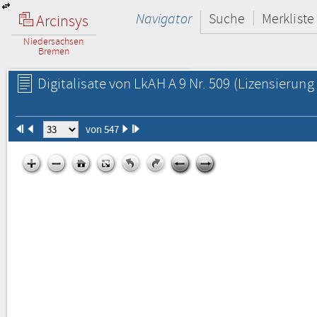
Navigator
Suche
Merkliste
Arcinsys
Niedersachsen
Bremen
Digitalisate von LkAH A 9 Nr. 509
(Lizensierung 
von 547