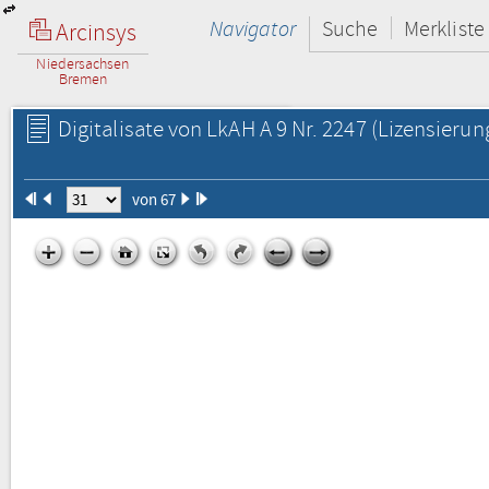
Navigator
Suche
Merkliste
Arcinsys
Niedersachsen
Bremen
Digitalisate von LkAH A 9 Nr. 2247
(Lizensierun
von 67