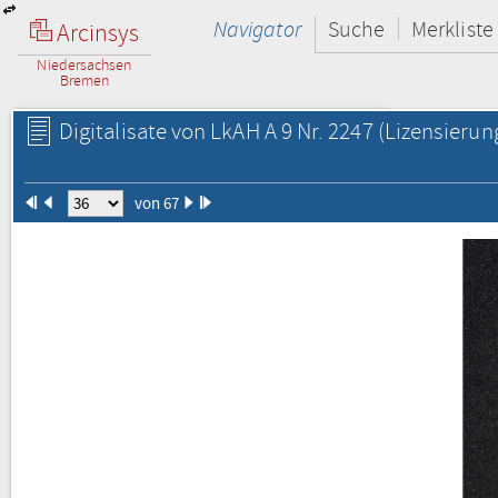
Navigator
Suche
Merkliste
Arcinsys
Niedersachsen
Bremen
Digitalisate von LkAH A 9 Nr. 2247
(Lizensierun
von 67