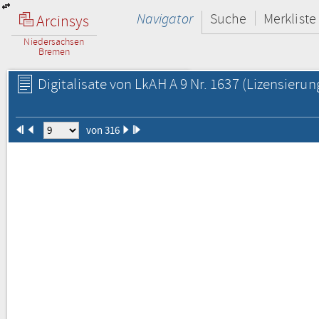
Navigator
Suche
Merkliste
Arcinsys
Niedersachsen
Bremen
Digitalisate von LkAH A 9 Nr. 1637
(Lizensierun
von 316