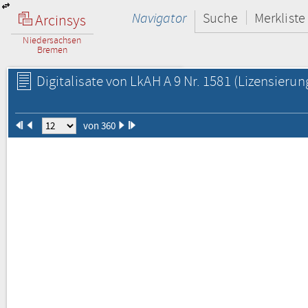
Navigator
Suche
Merkliste
Arcinsys
Niedersachsen
Bremen
Digitalisate von LkAH A 9 Nr. 1581
(Lizensierun
von 360