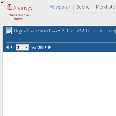
Navigator
Suche
Merkliste
Arcinsys
Niedersachsen
Bremen
Digitalisate von LkAH A 9 Nr. 2420
(Lizensierun
von 366