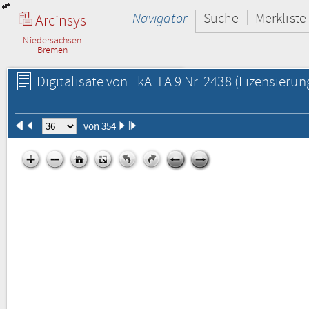
Navigator
Suche
Merkliste
Arcinsys
Niedersachsen
Bremen
Digitalisate von LkAH A 9 Nr. 2438
(Lizensierun
von 354