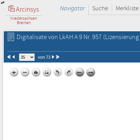
Navigator
Suche
Merkliste
Arcinsys
Niedersachsen
Bremen
Digitalisate von LkAH A 9 Nr. 957
(Lizensierung 
von 73