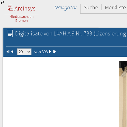
Navigator
Suche
Merkliste
Arcinsys
Niedersachsen
Bremen
Digitalisate von LkAH A 9 Nr. 733
(Lizensierung 
von 398