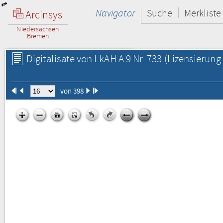
Navigator
Suche
Merkliste
Arcinsys
Niedersachsen
Bremen
Digitalisate von LkAH A 9 Nr. 733
(Lizensierung 
von 398