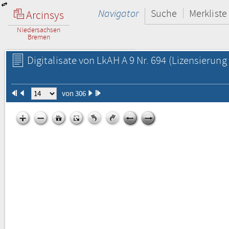
Navigator
Suche
Merkliste
Arcinsys
Niedersachsen
Bremen
Digitalisate von LkAH A 9 Nr. 694
(Lizensierung 
von 306