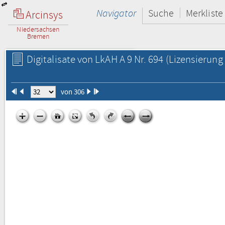
Navigator
Suche
Merkliste
Arcinsys
Niedersachsen
Bremen
Digitalisate von LkAH A 9 Nr. 694
(Lizensierung 
von 306