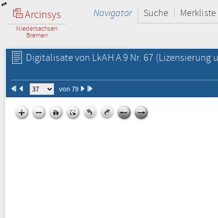
Navigator
Suche
Merkliste
Arcinsys
Niedersachsen
Bremen
Digitalisate von LkAH A 9 Nr. 67
(Lizensierung u
von 79