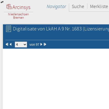
Navigator
Suche
Merkliste
Arcinsys
Niedersachsen
Bremen
Digitalisate von LkAH A 9 Nr. 1683
(Lizensierun
von 97