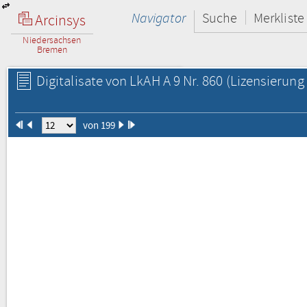
Navigator
Suche
Merkliste
Arcinsys
Niedersachsen
Bremen
Digitalisate von LkAH A 9 Nr. 860
(Lizensierung 
von 199