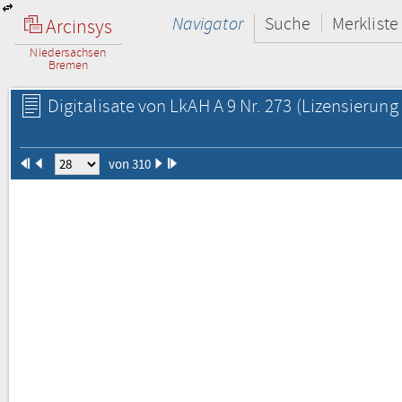
Navigator
Suche
Merkliste
Arcinsys
Niedersachsen
Bremen
Digitalisate von LkAH A 9 Nr. 273
(Lizensierung 
von 310