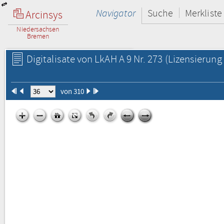
Navigator
Suche
Merkliste
Arcinsys
Niedersachsen
Bremen
Digitalisate von LkAH A 9 Nr. 273
(Lizensierung 
von 310