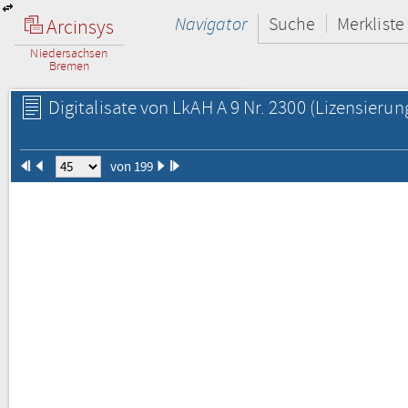
Navigator
Suche
Merkliste
Arcinsys
Niedersachsen
Bremen
Digitalisate von LkAH A 9 Nr. 2300
(Lizensierun
von 199