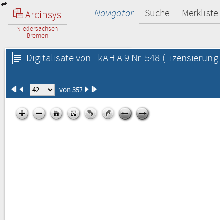
Navigator
Suche
Merkliste
Arcinsys
Niedersachsen
Bremen
Digitalisate von LkAH A 9 Nr. 548
(Lizensierung 
von 357