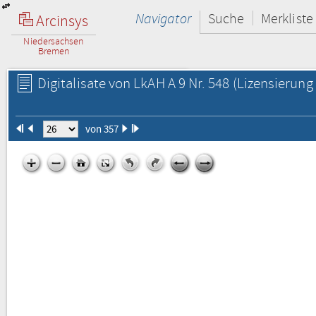
Navigator
Suche
Merkliste
Arcinsys
Niedersachsen
Bremen
Digitalisate von LkAH A 9 Nr. 548
(Lizensierung 
von 357