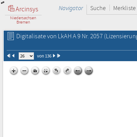
Navigator
Suche
Merkliste
Arcinsys
Niedersachsen
Bremen
Digitalisate von LkAH A 9 Nr. 2057
(Lizensierun
von 136