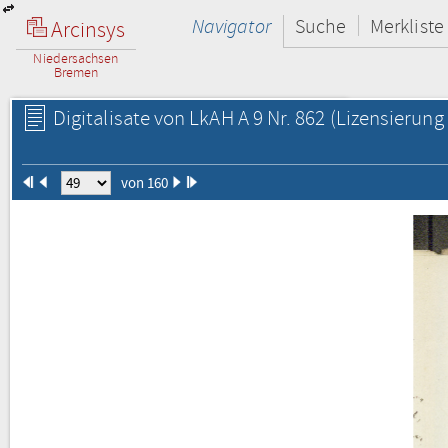
Navigator
Suche
Merkliste
Arcinsys
Niedersachsen
Bremen
Digitalisate von LkAH A 9 Nr. 862
(Lizensierung 
von 160