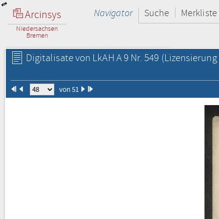
Navigator
Suche
Merkliste
Arcinsys
Niedersachsen
Bremen
Digitalisate von LkAH A 9 Nr. 549
(Lizensierung 
von 51