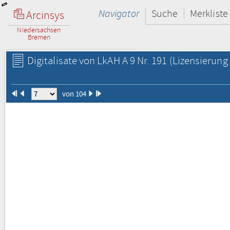
Navigator
Suche
Merkliste
Arcinsys
Niedersachsen
Bremen
Digitalisate von LkAH A 9 Nr. 191
(Lizensierung 
von 104