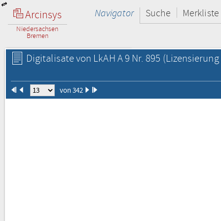
Navigator
Suche
Merkliste
Arcinsys
Niedersachsen
Bremen
Digitalisate von LkAH A 9 Nr. 895
(Lizensierung 
von 342