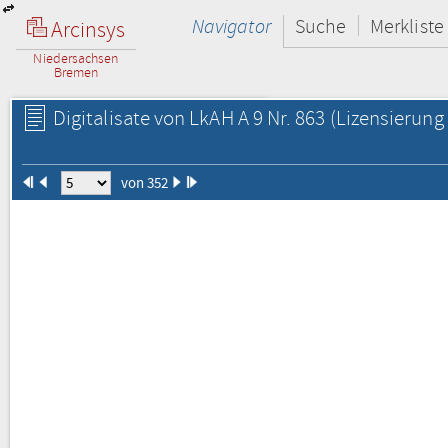
Navigator
Suche
Merkliste
Arcinsys
Niedersachsen
Bremen
Digitalisate von LkAH A 9 Nr. 863
(Lizensierung 
von 352