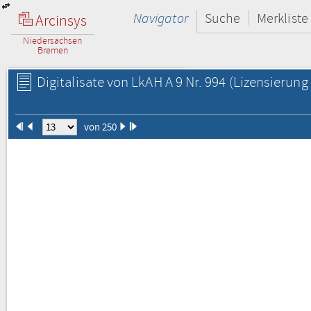
Navigator
Suche
Merkliste
Arcinsys
Niedersachsen
Bremen
Digitalisate von LkAH A 9 Nr. 994
(Lizensierung 
von 250