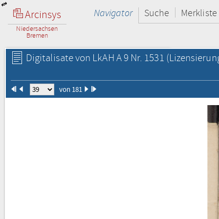
Navigator
Suche
Merkliste
Arcinsys
Niedersachsen
Bremen
Digitalisate von LkAH A 9 Nr. 1531
(Lizensierun
von 181